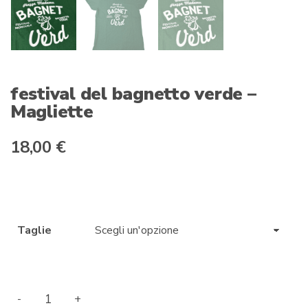
festival del bagnetto verde –
Magliette
18,00
€
Taglie
festival
-
+
del