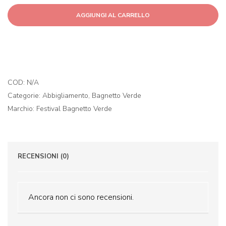
bagnetto
AGGIUNGI AL CARRELLO
verde
-
Magliette
quantità
COD:
N/A
Categorie:
Abbigliamento
,
Bagnetto Verde
Marchio:
Festival Bagnetto Verde
RECENSIONI (0)
Ancora non ci sono recensioni.