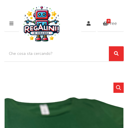
0
Free
MENU
Search products:
Sear
Category name